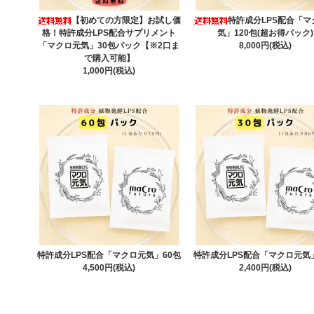
■2021年12月18日(土)11:03～13:28
●テレビ東京
【初めての方限定】お試し価
特許成分LPS配合「マ
格！特許成分LPS配合サプリメント
気」120包(超お得パック)
療所」年末に知っておきたい健康法ＳＰ
で、健康
「マクロ元気」30包パック【※2口ま
8,000円(税込)
されました。
で購入可能】
1,000円(税込)
■2021年1月7日(木)19:58～
●テレビ東京系列番組
で、健康に良い成分を含む食べ物が紹介されまし
■2020年8月25日発売の
雑誌 週刊朝日 2020年9月
６ページ）で【LPS(エルピーエス)】も特集され
■2019年2月9日(土)19：00～20：54(2時間番組)
ン」
で、健康に良い成分が多く含まれる食材が紹
■2018年12月8日(土)19：00～
●TBS系列番組「
成分が豊富な食材が紹介されました。
特許成分LPS配合「マクロ元気」60包
特許成分LPS配合「マクロ元気
4,500円(税込)
2,400円(税込)
■2018年10月26(金)発売の
集英社 MORE12月号
の
たい編集部オススメのアイテム】
として、
当社商