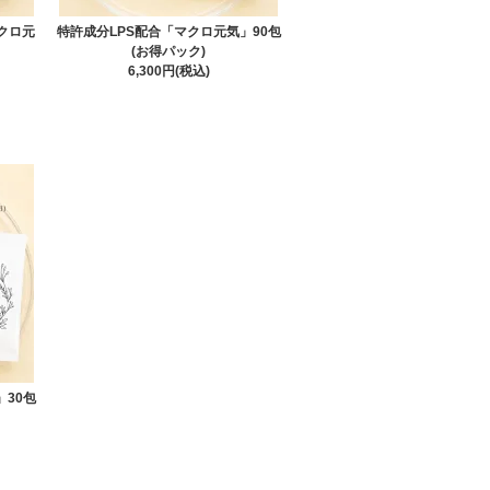
系列番組「主治医が見つかる診
クロ元
特許成分LPS配合「マクロ元気」90包
(お得パック)
に良い成分を含む食べ物が紹介
6,300円(税込)
「主治医が見つかる診療所」
た。
4日号
の記事（最初のページから
ました。
●TBS系列番組「ジョブチュー
介されました。
ジョブチューン」
で、健康に良い
」30包
記事で、
【生活習慣に取り入れ
品「マクロ元気」サプリメント