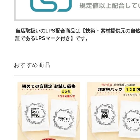
--------------------------------------
マクロ元気の素材・技術
■2021年11月04日：
自然免疫応用技研 株式会社のパントエア菌L
当店取扱いのLPS配合商品は【技術・素材提供元の自然免
安全性に関する「GRAS認証」を取得しまし
証であるLPSマーク付き】です。
【LPSとしては世界初】です。
GRASは、「Generally Recognized A
おすすめ商品
いる）」の略語で、
国際的にも広く認知されている米国の食品
す。【※マクロ元気は日本国内製造です】
--------------------------------------
★各メディアで【LPS(リポポリサッカライド)
■2023年10月10日(火)22:00～23:00
●日本テレビ
ぶ。」
で、健康に良い成分を含む食べ物が紹介さ