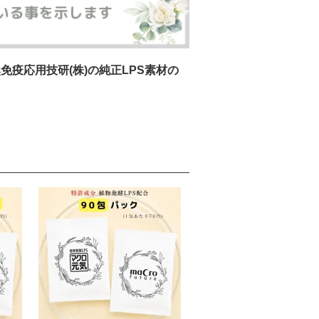
提供メーカー
PS原料が米国における食品
疫応用技研(株)の純正LPS素材の
た。
s Safe（一般に安全とみなされて
安全性に関する認証制度で
】が紹介されています★
系列番組「カズレーザーと学
れました。